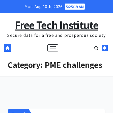
Skip
Mon. Aug 10th, 2026
5:25:19 AM
to
content
Free Tech Institute
Secure data for a free and prosperous society
Category:
PME challenges